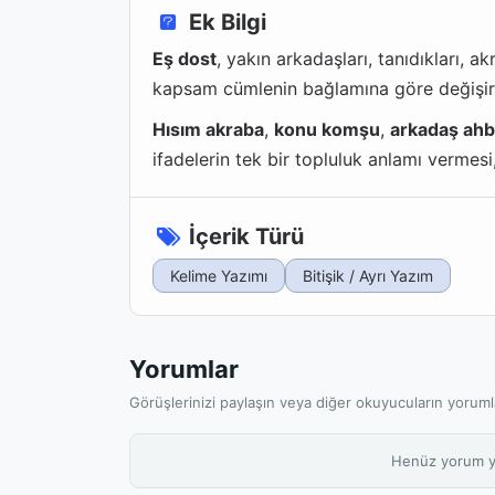
Ek Bilgi
Eş dost
, yakın arkadaşları, tanıdıkları, ak
kapsam cümlenin bağlamına göre değişir
Hısım akraba
,
konu komşu
,
arkadaş ah
ifadelerin tek bir topluluk anlamı vermesi
İçerik Türü
Kelime Yazımı
Bitişik / Ayrı Yazım
Yorumlar
Görüşlerinizi paylaşın veya diğer okuyucuların yorumla
Henüz yorum yap