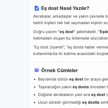
Eş dost Nasıl Yazılır?
Akrabalar, arkadaşlar ve yakın çevrede b
belirli kişileri tek tek saymadan kişinin so
Doğru yazım
“eş dost”
şeklindedir.
“Eşdo
kelimeden oluşan bu ikilemede sözcükler a
“Eş dost ziyareti”, “eş dosta haber verme
kullanımlarda iki kelime arasındaki boşlu
Örnek Cümleler
Bayramda bütün
eş dost
bir araya gel
Taşınacağını yakın
eş dosta
önceden h
Düğüne akrabaların yanı sıra
eş dost
d
Uzun süredir görmediği
eş dostla
sohb