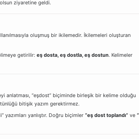
lsun ziyaretine geldi.
kullanılmasıyla oluşmuş bir ikilemedir. İkilemeleri oluşturan
limeye getirilir:
eş dosta, eş dostla, eş dostun
. Kelimeler
eyi anlatması, “eşdost” biçiminde birleşik bir kelime olduğu
tünlüğü bitişik yazım gerektirmez.
” yazımları yanlıştır. Doğru biçimler
“eş dost toplandı”
ve