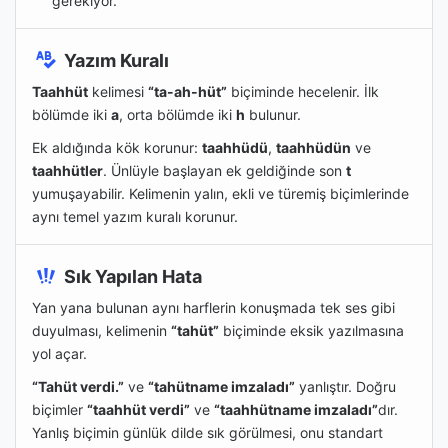
gerekiyor.
Yazım Kuralı
Taahhüt
kelimesi
“ta-ah-hüt”
biçiminde hecelenir. İlk
bölümde iki
a
, orta bölümde iki
h
bulunur.
Ek aldığında kök korunur:
taahhüdü
,
taahhüdün
ve
taahhütler
. Ünlüyle başlayan ek geldiğinde son
t
yumuşayabilir. Kelimenin yalın, ekli ve türemiş biçimlerinde
aynı temel yazım kuralı korunur.
Sık Yapılan Hata
Yan yana bulunan aynı harflerin konuşmada tek ses gibi
duyulması, kelimenin
“tahüt”
biçiminde eksik yazılmasına
yol açar.
“Tahüt verdi.”
ve
“tahütname imzaladı”
yanlıştır. Doğru
biçimler
“taahhüt verdi”
ve
“taahhütname imzaladı”
dır.
Yanlış biçimin günlük dilde sık görülmesi, onu standart