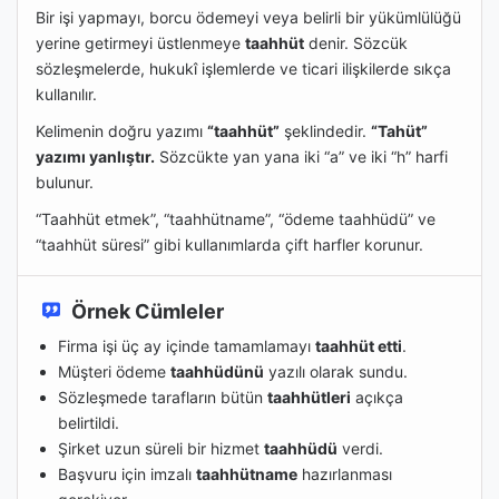
Bir işi yapmayı, borcu ödemeyi veya belirli bir yükümlülüğü
yerine getirmeyi üstlenmeye
taahhüt
denir. Sözcük
sözleşmelerde, hukukî işlemlerde ve ticari ilişkilerde sıkça
kullanılır.
Kelimenin doğru yazımı
“taahhüt”
şeklindedir.
“Tahüt”
yazımı yanlıştır.
Sözcükte yan yana iki “a” ve iki “h” harfi
bulunur.
“Taahhüt etmek”, “taahhütname”, “ödeme taahhüdü” ve
“taahhüt süresi” gibi kullanımlarda çift harfler korunur.
Örnek Cümleler
Firma işi üç ay içinde tamamlamayı
taahhüt etti
.
Müşteri ödeme
taahhüdünü
yazılı olarak sundu.
Sözleşmede tarafların bütün
taahhütleri
açıkça
belirtildi.
Şirket uzun süreli bir hizmet
taahhüdü
verdi.
Başvuru için imzalı
taahhütname
hazırlanması