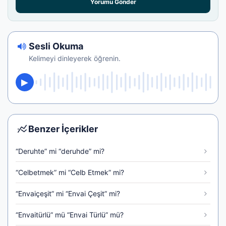
Yorumu Gönder
Sesli Okuma
Kelimeyi dinleyerek öğrenin.
Benzer İçerikler
“Deruhte” mi “deruhde” mi?
“Celbetmek” mi “Celb Etmek” mi?
“Envaiçeşit” mi “Envai Çeşit” mi?
“Envaitürlü” mü “Envai Türlü” mü?