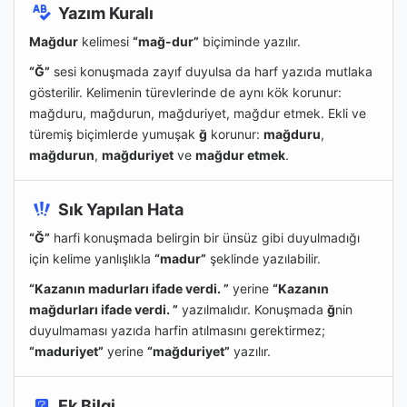
Yazım Kuralı
Mağdur
kelimesi
“mağ-dur”
biçiminde yazılır.
“Ğ”
sesi konuşmada zayıf duyulsa da harf yazıda mutlaka
gösterilir. Kelimenin türevlerinde de aynı kök korunur:
mağduru, mağdurun, mağduriyet, mağdur etmek. Ekli ve
türemiş biçimlerde yumuşak
ğ
korunur:
mağduru
,
mağdurun
,
mağduriyet
ve
mağdur etmek
.
Sık Yapılan Hata
“Ğ”
harfi konuşmada belirgin bir ünsüz gibi duyulmadığı
için kelime yanlışlıkla
“madur”
şeklinde yazılabilir.
“Kazanın madurları ifade verdi. ”
yerine
“Kazanın
mağdur
ları ifade verdi. ”
yazılmalıdır. Konuşmada
ğ
nin
duyulmaması yazıda harfin atılmasını gerektirmez;
“maduriyet”
yerine
“mağduriyet”
yazılır.
Ek Bilgi