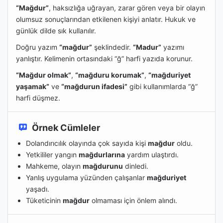
“Mağdur”
, haksızlığa uğrayan, zarar gören veya bir olayın
olumsuz sonuçlarından etkilenen kişiyi anlatır. Hukuk ve
günlük dilde sık kullanılır.
Doğru yazım
“mağdur”
şeklindedir.
“Madur”
yazımı
yanlıştır. Kelimenin ortasındaki “ğ” harfi yazıda korunur.
“Mağdur olmak”
,
“mağduru korumak”
,
“mağduriyet
yaşamak”
ve
“mağdurun ifadesi”
gibi kullanımlarda “ğ”
harfi düşmez.
Örnek Cümleler
Dolandırıcılık olayında çok sayıda kişi
mağdur
oldu.
Yetkililer yangın
mağdurlarına
yardım ulaştırdı.
Mahkeme, olayın
mağdurunu
dinledi.
Yanlış uygulama yüzünden çalışanlar
mağduriyet
yaşadı.
Tüketicinin
mağdur
olmaması için önlem alındı.