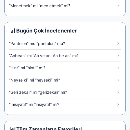
“Menetmek” mi “men etmek” mi?
Bugün Çok İncelenenler
“Pantolon” mu “pantalon” mu?
“Anbean” mı “An ve an, An be an” mı?
“Hint” mi “hintli” mi?
“Neyse ki” mi “neyseki” mi?
“Geri zekalı” mı “gerizekalı” mı?
“İnisiyatif” mi “insiyatif” mi?
Tüm Zamanların Favorileri