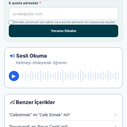
E-posta adresiniz
*
Sonraki yorumum için adımı ve e-posta adresimi bu tarayıcıda kaydet.
Yorumu Gönder
Sesli Okuma
Kelimeyi dinleyerek öğrenin.
Benzer İçerikler
“Celbetmek” mi “Celb Etmek” mi?
“Envaiçeşit” mi “Envai Çeşit” mi?