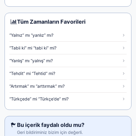
Tüm Zamanların Favorileri
“Yalnız” mı “yanlız” mı?
“Tabii ki” mi “tabi ki” mi?
“Yanlış” mı “yalnış” mı?
“Tehdit” mi “Tehtid” mi?
“Artırmak” mı “arttırmak” mı?
“Türkçede” mi “Türkçe’de” mi?
Bu içerik faydalı oldu mu?
Geri bildiriminiz bizim için değerli.