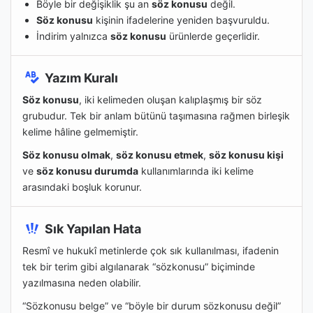
Böyle bir değişiklik şu an
söz konusu
değil.
Söz konusu
kişinin ifadelerine yeniden başvuruldu.
İndirim yalnızca
söz konusu
ürünlerde geçerlidir.
Yazım Kuralı
Söz konusu
, iki kelimeden oluşan kalıplaşmış bir söz
grubudur. Tek bir anlam bütünü taşımasına rağmen birleşik
kelime hâline gelmemiştir.
Söz konusu olmak
,
söz konusu etmek
,
söz konusu kişi
ve
söz konusu durumda
kullanımlarında iki kelime
arasındaki boşluk korunur.
Sık Yapılan Hata
Resmî ve hukukî metinlerde çok sık kullanılması, ifadenin
tek bir terim gibi algılanarak “sözkonusu” biçiminde
yazılmasına neden olabilir.
“Sözkonusu belge” ve “böyle bir durum sözkonusu değil”