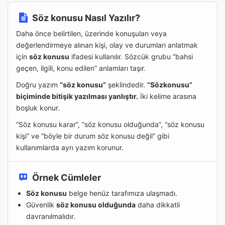
Söz konusu Nasıl Yazılır?
Daha önce belirtilen, üzerinde konuşulan veya
değerlendirmeye alınan kişi, olay ve durumları anlatmak
için
söz konusu
ifadesi kullanılır. Sözcük grubu “bahsi
geçen, ilgili, konu edilen” anlamları taşır.
Doğru yazım
“söz konusu”
şeklindedir.
“Sözkonusu”
biçiminde bitişik yazılması yanlıştır.
İki kelime arasına
boşluk konur.
“Söz konusu karar”, “söz konusu olduğunda”, “söz konusu
kişi” ve “böyle bir durum söz konusu değil” gibi
kullanımlarda ayrı yazım korunur.
Örnek Cümleler
Söz konusu
belge henüz tarafımıza ulaşmadı.
Güvenlik
söz konusu olduğunda
daha dikkatli
davranılmalıdır.