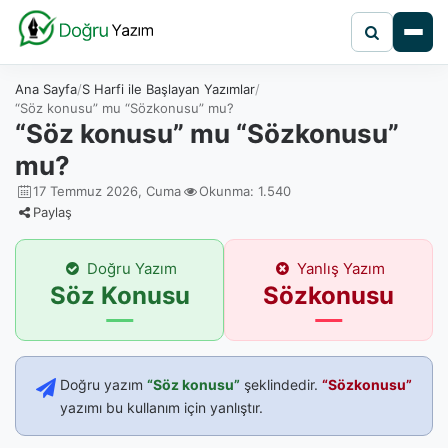
Ana Sayfa
S Harfi ile Başlayan Yazımlar
“Söz konusu” mu “Sözkonusu” mu?
“Söz konusu” mu “Sözkonusu”
mu?
17 Temmuz 2026, Cuma
Okunma: 1.540
Paylaş
Doğru Yazım
Yanlış Yazım
Söz Konusu
Sözkonusu
Doğru yazım
“Söz konusu”
şeklindedir.
“Sözkonusu”
yazımı bu kullanım için yanlıştır.