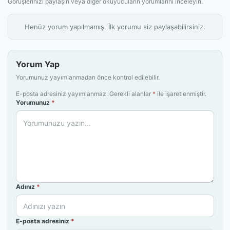
Görüşlerinizi paylaşın veya diğer okuyucuların yorumlarını inceleyin.
Henüz yorum yapılmamış. İlk yorumu siz paylaşabilirsiniz.
Yorum Yap
Yorumunuz yayımlanmadan önce kontrol edilebilir.
E-posta adresiniz yayımlanmaz. Gerekli alanlar
*
ile işaretlenmiştir.
Yorumunuz
*
Adınız
*
E-posta adresiniz
*