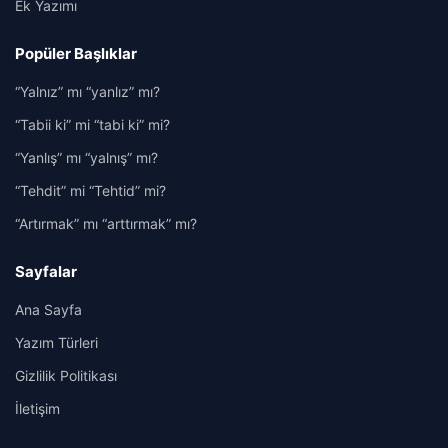
Ek Yazımı
Popüler Başlıklar
“Yalnız” mı “yanlız” mı?
“Tabii ki” mi “tabi ki” mi?
“Yanlış” mı “yalnış” mı?
“Tehdit” mi “Tehtid” mi?
“Artırmak” mı “arttırmak” mı?
Sayfalar
Ana Sayfa
Yazım Türleri
Gizlilik Politikası
İletişim