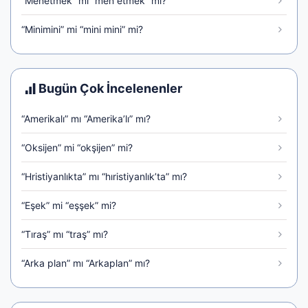
“Menetmek” mi “men etmek” mi?
“Minimini” mi “mini mini” mi?
Bugün Çok İncelenenler
“Amerikalı” mı “Amerika’lı” mı?
“Oksijen” mi “okşijen” mi?
“Hristiyanlıkta” mı “hıristiyanlık’ta” mı?
“Eşek” mi “eşşek” mi?
“Tıraş” mı “traş” mı?
“Arka plan” mı “Arkaplan” mı?