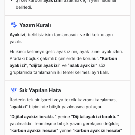
Şirket karbon
ayak izini
azaltmak için yeni hedefler
belirledi.
Yazım Kuralı
Ayak izi
, belirtisiz isim tamlamasıdır ve iki kelime ayrı
yazılır.
Ek ikinci kelimeye gelir: ayak izinin, ayak izine, ayak izleri.
Aradaki boşluk çekimli biçimlerde de korunur.
“Karbon
ayak izi”
,
“dijital ayak izi”
ve
“ıslak ayak izi”
söz
gruplarında tamlamanın iki temel kelimesi ayrı kalır.
Sık Yapılan Hata
İfadenin tek bir işareti veya teknik kavramı karşılaması,
“ayakizi”
biçiminde bitişik yazılmasına yol açar.
“Dijital ayakizi bıraktı. ”
yerine
“Dijital
ayak izi
bıraktı. ”
yazılmalıdır. Terimleşme bitişik yazım gerekçesi değildir;
“karbon ayakizi hesabı”
yerine
“karbon ayak izi hesabı”