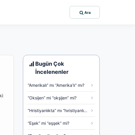
Ara
Bugün Çok
İncelenenler
“Amerikalı” mı “Amerika’lı” mı?
ki
“Oksijen” mi “okşijen” mi?
“Hristiyanlıkta” mı “hıristiyanlık’ta” mı?
“Eşek” mi “eşşek” mi?