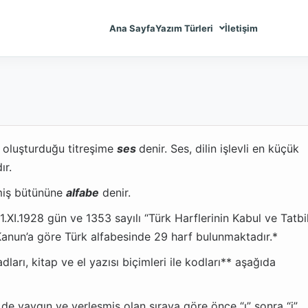
Ana Sayfa
Yazım Türleri
İletişim
 oluşturduğu titreşime
ses
denir. Ses, dilin işlevli en küçük
ır.
ilmiş bütününe
alfabe
de­nir.
 1.XI.1928 gün ve 1353 sayılı “Türk Harflerinin Kabul ve Tatbi
Kanun’a göre Türk alfabe­sinde 29 harf bulunmaktadır.*
adları, kitap ve el yazısı biçimleri ile kodları** aşağıda
e de yaygın ve yerleşmiş olan sıraya göre önce “ı” sonra “i”